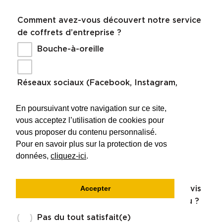
Comment avez-vous découvert notre service
de coffrets d’entreprise ?
Bouche-à-oreille
Réseaux sociaux (Facebook, Instagram,
LinkedIn)
En poursuivant votre navigation sur ce site,
Newsletter Biofruits
vous acceptez l’utilisation de cookies pour
Recommandation professionnelle
vous proposer du contenu personnalisé.
Pour en savoir plus sur la protection de vos
données,
cliquez-ici
.
Autre (précisez dans la question suivante)
Accepter
Quelle est votre satisfaction globale vis-à-vis
du coffret d’entreprise que vous avez reçu ?
Pas du tout satisfait(e)