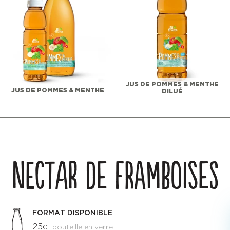
JUS DE POMMES & MENTHE
JUS DE POMMES & MENTHE
DILUÉ
NECTAR DE FRAMBOISES
FORMAT DISPONIBLE
25cl
bouteille en verre